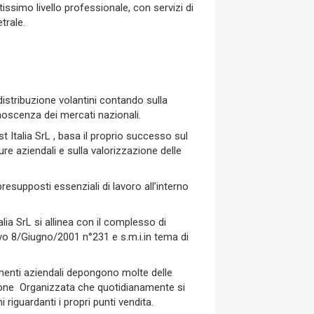
ssimo livello professionale, con servizi di
trale.
 distribuzione volantini contando sulla
oscenza dei mercati nazionali.
st Italia SrL , basa il proprio successo sul
ure aziendali e sulla valorizzazione delle
esupposti essenziali di lavoro all’interno
ia SrL si allinea con il complesso di
vo 8/Giugno/2001 n°231 e s.m.i.in tema di
enti aziendali depongono molte delle
zione Organizzata che quotidianamente si
 riguardanti i propri punti vendita.