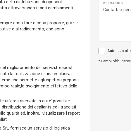
ato della distribuzione di opuscoli
MESSAGGIO
 fatta attraversando i tanti cambiamenti
sempre cosa fare e cosa proporre, grazie
butive e al radicamento, che sono
Autorizzo al t
*
Campi obbligator
 e del miglioramento dei servizi,freepost
ato la realizzazione di una esclusiva
sterne che permette agli ispettori preposti
 tempo reale,lo svolgimento effettivo delle
e un’area riservata in cui e’ possibile
 distribuzione dei depliants ed i tracciati
llo qualità ed, inoltre, visualizzare i report
lati.
ia SrL fornisce un servizio di logistica