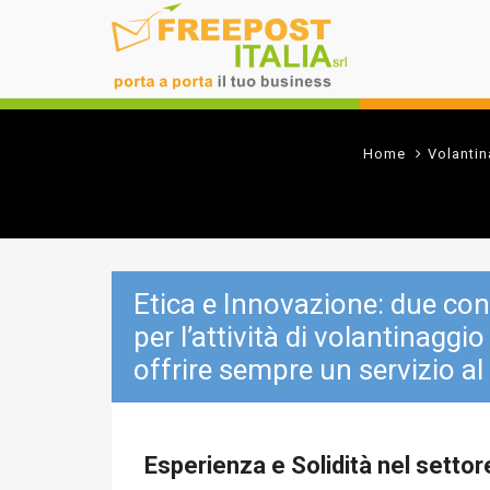
Home
Volanti
Etica e Innovazione: due co
per l’attività di volantinaggio
offrire sempre un servizio al
Esperienza e Solidità nel setto