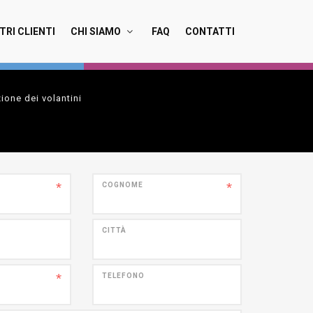
TRI CLIENTI
CHI SIAMO
FAQ
CONTATTI
ione dei volantini
*
*
COGNOME
CITTÀ
*
TELEFONO