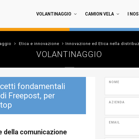
VOLANTINAGGIO
CAMION VELA
I NOS
naggio
Etica e innovazione
Innovazione ed Etica nella distribuz
VOLANTINAGGIO
NOME
ncetti fondamentali
 di Freepost, per
 top
AZIENDA
EMAIL
re della comunicazione